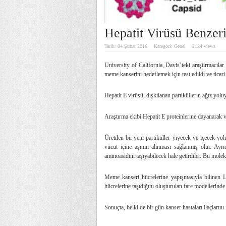
Hepatit Virüsü Benzeri
Tarih: 04 Şubat 2016
Kategori:
Genel
2124 views
University of California, Davis’teki araştırmacılar
meme kanserini hedeflemek için test edildi ve ticari 
Hepatit E virüsü, dışkılanan partiküllerin ağız yol
Araştırma ekibi Hepatit E proteinlerine dayanarak vi
Üretilen bu yeni partiküller yiyecek ve içecek yolu
vücut içine aşının alınması sağlanmış olur. Ayrı
aminoasidini taşıyabilecek hale getirdiler. Bu molek
Meme kanseri hücrelerine yapışmasıyla bilinen L
hücrelerine taşıdığını oluşturulan fare modellerinde 
Sonuçta, belki de bir gün kanser hastaları ilaçlarını 