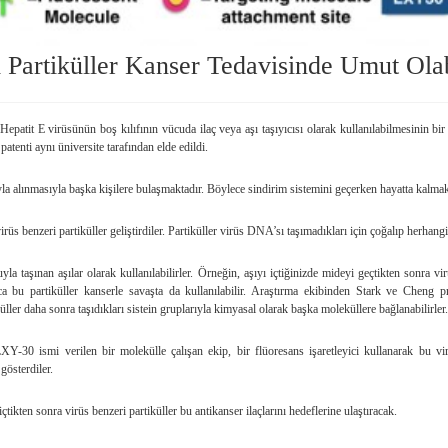
 Partiküller Kanser Tedavisinde Umut Olab
 Hepatit E virüsünün boş kılıfının vücuda ilaç veya aşı taşıyıcısı olarak kullanılabilmesinin bir
patenti aynı üniversite tarafından elde edildi.
uyla alınmasıyla başka kişilere bulaşmaktadır. Böylece sindirim sistemini geçerken hayatta kalmak
rüs benzeri partiküller geliştirdiler. Partiküller virüs DNA’sı taşımadıkları için çoğalıp herha
yla taşınan aşılar olarak kullanılabilirler. Örneğin, aşıyı içtiğinizde mideyi geçtikten sonra vi
ca bu partiküller kanserle savaşta da kullanılabilir. Araştırma ekibinden Stark ve Cheng pro
üller daha sonra taşıdıkları sistein gruplarıyla kimyasal olarak başka moleküllere bağlanabilirler.
XY-30 ismi verilen bir molekülle çalışan ekip, bir flüoresans işaretleyici kullanarak bu v
gösterdiler.
içtikten sonra virüs benzeri partiküller bu antikanser ilaçlarını hedeflerine ulaştıracak.